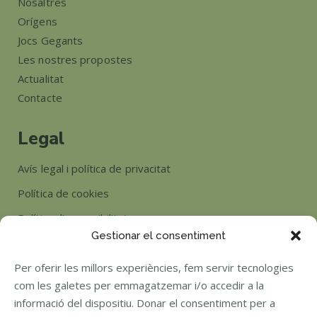
Nosaltres
Orígens
Jocs Gegants
Les nostres propostes
Actualitat
Contacte
Legal
Avís legal i política de privacitat
Política de cookies
Política d’accessibilitat
Gestionar el consentiment
Horari
Per oferir les millors experiències, fem servir tecnologies
com les galetes per emmagatzemar i/o accedir a la
Si tens algun dubte posa't en contacte amb nosaltres.
informació del dispositiu. Donar el consentiment per a