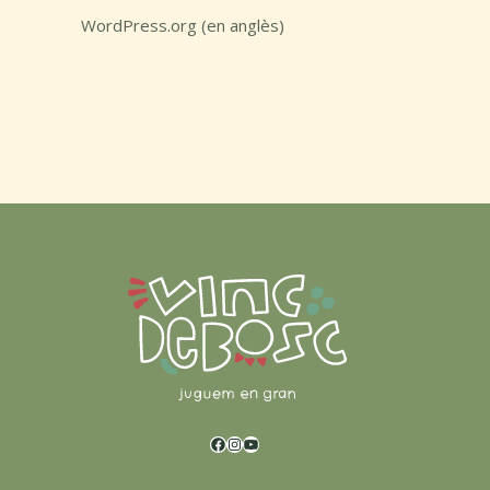
WordPress.org (en anglès)
Facebook
Instagram
YouTube