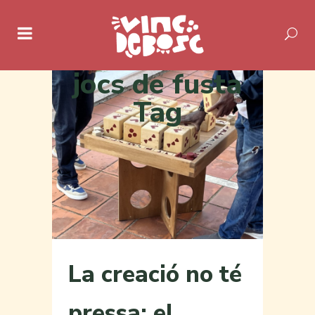
jocs de fusta
Tag
La creació no té
pressa: el