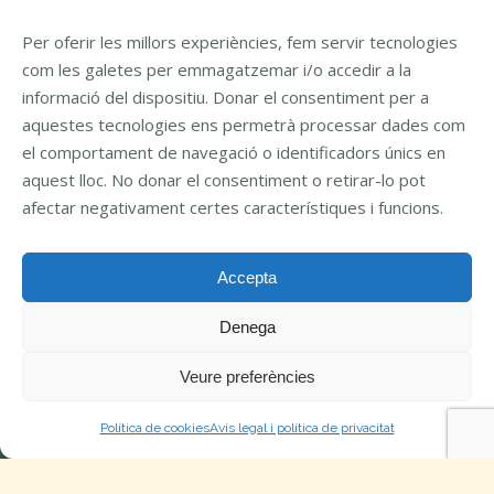
Horari
Per oferir les millors experiències, fem servir tecnologies
com les galetes per emmagatzemar i/o accedir a la
Si tens algun dubte posa't en contacte amb nosaltres.
informació del dispositiu. Donar el consentiment per a
Dispobibles de 9:00 a 13:00 i de 14:30 a 18:00.
aquestes tecnologies ens permetrà processar dades com
el comportament de navegació o identificadors únics en
aquest lloc. No donar el consentiment o retirar-lo pot
Idioma
afectar negativament certes característiques i funcions.
CA
Accepta
Denega
Veure preferències
© Vincdebosc,
2026
. Tots els drets reservats.
Política de cookies
Avís legal i política de privacitat
Creat per