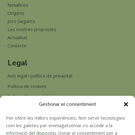
Nosaltres
Orígens
Jocs Gegants
Les nostres propostes
Actualitat
Contacte
Legal
Avís legal i política de privacitat
Política de cookies
Política d’accessibilitat
Gestionar el consentiment
Horari
Per oferir les millors experiències, fem servir tecnologies
com les galetes per emmagatzemar i/o accedir a la
Si tens algun dubte posa't en contacte amb nosaltres.
informació del dispositiu. Donar el consentiment per a