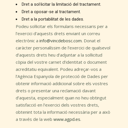
Dret a sol·licitar la limitació del tractament.
Dret a oposar-se al tractament.
Dret a la portabilitat de les dades.
Podeu sol·licitar els formularis necessaris per a
l’exercici d’aquests drets enviant un correu
electrònic a
info@vincdebosc.com
. Donat el
caràcter personalíssim de l’exercici de qualsevol
d’aquests drets heu d’adjuntar a la sol·licitud
còpia del vostre carnet d’identitat o document
acreditatiu equivalent. Podeu adreçar-vos a
l’Agència Espanyola de protecció de Dades per
obtenir informació addicional sobre els vostres
drets o presentar una reclamació davant
d’aquesta, especialment quan no heu obtingut
satisfacció en l’exercici dels vostres drets,
obtenint tota la informació necessària per a això
a través de la web
www.agpd.es
.