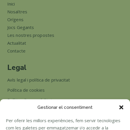
Inici
Nosaltres
Orígens
Jocs Gegants
Les nostres propostes
Actualitat
Contacte
Legal
Avís legal i política de privacitat
Política de cookies
Política d’accessibilitat
Gestionar el consentiment
Horari
Per oferir les millors experiències, fem servir tecnologies
com les galetes per emmagatzemar i/o accedir a la