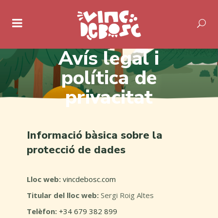
Avís legal i
política de
privacitat
Informació bàsica sobre la
protecció de dades
Lloc web:
vincdebosc.com
Titular del lloc web:
Sergi Roig Altes
Telèfon:
+34 679 382 899