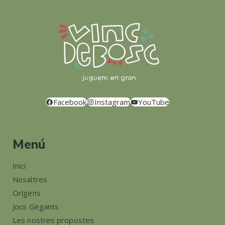
Facebook
Instagram
YouTube
Menú
Inici
Nosaltres
Orígens
Jocs Gegants
Les nostres propostes