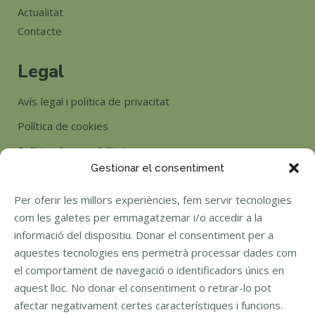
Actualitat
Contacte
Legal
Avís legal i política de privacitat
Política de cookies
Política d’accessibilitat
Gestionar el consentiment
Horari
Per oferir les millors experiències, fem servir tecnologies
com les galetes per emmagatzemar i/o accedir a la
Si tens algun dubte posa't en contacte amb nosaltres.
informació del dispositiu. Donar el consentiment per a
Dispobibles de 9:00 a 13:00 i de 14:30 a 18:00.
aquestes tecnologies ens permetrà processar dades com
el comportament de navegació o identificadors únics en
aquest lloc. No donar el consentiment o retirar-lo pot
Idioma
afectar negativament certes característiques i funcions.